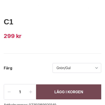
C1
299 kr
Färg
LÄGG I KORGEN
Artikelnummer:
07350169920149