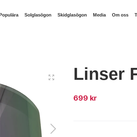
Populära
Solglasögon
Skidglasögon
Media
Om oss
T
Linser 
699 kr