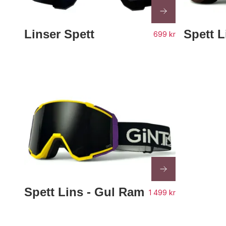
Linser Spett
Spett L
699 kr
Spett Lins - Gul Ram
1 499 kr