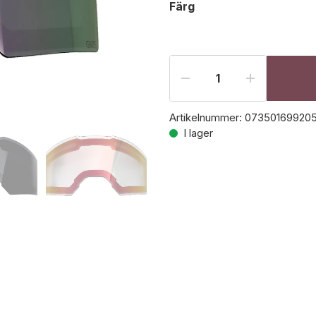
Färg
Artikelnummer:
07350169920
I lager